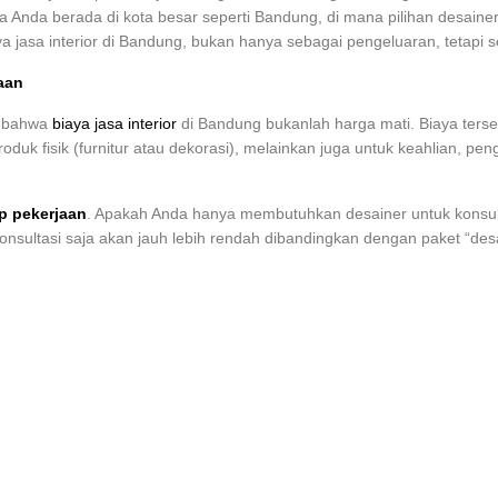
ika Anda berada di kota besar seperti Bandung, di mana pilihan desainer
 jasa interior di Bandung, bukan hanya sebagai pengeluaran, tetapi se
aan
i bahwa
biaya jasa interior
di Bandung bukanlah harga mati. Biaya terse
duk fisik (furnitur atau dekorasi), melainkan juga untuk keahlian, pe
p pekerjaan
. Apakah Anda hanya membutuhkan desainer untuk konsult
 konsultasi saja akan jauh lebih rendah dibandingkan dengan paket “